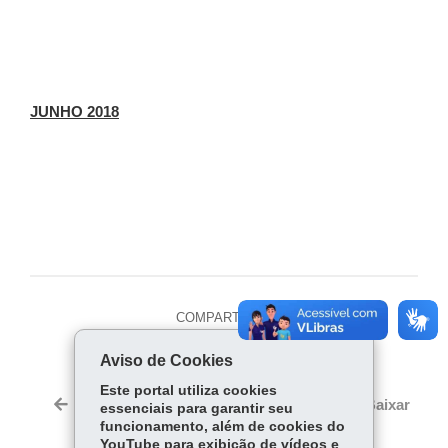
JUNHO 2018
COMPARTILHE:
Fa
W
Aviso de Cookies
ce
ha
Tw
Este portal utiliza cookies
bo
ts
Voltar
Início
Imprimir
Baixar
essenciais para garantir seu
itt
ok
Ap
funcionamento, além de cookies do
er
YouTube para exibição de vídeos e
p