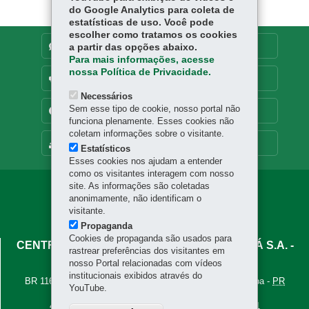
do Google Analytics para coleta de
estatísticas de uso. Você pode
escolher como tratamos os cookies
DENUNCIE CORRUPÇÃO
a partir das opções abaixo.
Para mais informações, acesse
nossa Política de Privacidade.
OUVIDORIA
Necessários
Sem esse tipo de cookie, nosso portal não
TRANSPARÊNCIA INSTITUCIONAL
funciona plenamente. Esses cookies não
coletam informações sobre o visitante.
MAPA DO SITE
Estatísticos
Esses cookies nos ajudam a entender
como os visitantes interagem com nosso
site. As informações são coletadas
anonimamente, não identificam o
visitante.
Propaganda
Cookies de propaganda são usados para
CENTRAIS DE ABASTECIMENTO DO PARANÁ S.A. -
rastrear preferências dos visitantes em
CEASA/PR
nosso Portal relacionadas com vídeos
institucionais exibidos através do
BR 116, km 111, nº 22.881, Tatuquara
-
81690-500
-
Curitiba
-
PR
YouTube.
MAPA
41 3253-3232
- Ouvidoria:
41 3253-3232 - Ramal 231