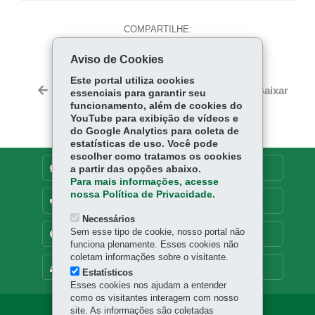
COMPARTILHE:
Fa
W
Aviso de Cookies
ce
ha
Tw
Este portal utiliza cookies
bo
ts
Voltar
Início
Imprimir
Baixar
essenciais para garantir seu
itt
ok
Ap
funcionamento, além de cookies do
er
YouTube para exibição de vídeos e
p
do Google Analytics para coleta de
estatísticas de uso. Você pode
escolher como tratamos os cookies
DENUNCIE CORRUPÇÃO
a partir das opções abaixo.
Para mais informações, acesse
nossa Política de Privacidade.
OUVIDORIA
Necessários
Sem esse tipo de cookie, nosso portal não
TRANSPARÊNCIA INSTITUCIONAL
funciona plenamente. Esses cookies não
coletam informações sobre o visitante.
MAPA DO SITE
Estatísticos
Esses cookies nos ajudam a entender
como os visitantes interagem com nosso
site. As informações são coletadas